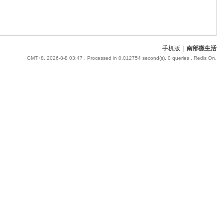
手机版
|
南部微生活
GMT+8, 2026-8-8 03:47
, Processed in 0.012754 second(s), 0 queries , Redis On.