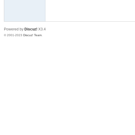
部
Powered by
Discuz!
X3.4
© 2001-2023
Discuz! Team
.
微
生