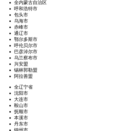
全内蒙古自治区
呼和浩特市
包头市
乌海市
赤峰市
通辽市
鄂尔多斯市
呼伦贝尔市
巴彦淖尔市
乌兰察布市
兴安盟
锡林郭勒盟
阿拉善盟
全辽宁省
沈阳市
大连市
鞍山市
抚顺市
本溪市
丹东市
锦州市