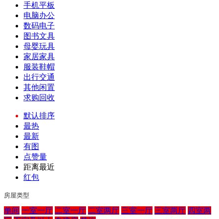
手机平板
电脑办公
数码电子
图书文具
母婴玩具
家居家具
服装鞋帽
出行交通
其他闲置
求购回收
默认排序
最热
最新
有图
点赞量
距离最近
红包
房屋类型
单间
一室一厅
二室一厅
二室两厅
三室一厅
三室两厅
四室两