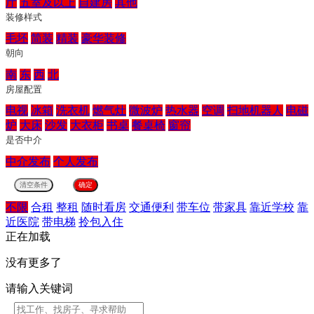
厅
五室及以上
自建房
其他
装修样式
毛坯
简装
精装
豪华装修
朝向
南
东
西
北
房屋配置
电视
冰箱
洗衣机
燃气灶
微波炉
热水器
空调
扫地机器人
电磁
炉
大床
沙发
大衣柜
书桌
餐桌椅
窗帘
是否中介
中介发布
个人发布
不限
合租
整租
随时看房
交通便利
带车位
带家具
靠近学校
靠
近医院
带电梯
拎包入住
正在加载
没有更多了
请输入关键词