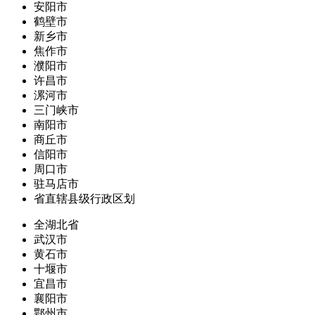
安阳市
鹤壁市
新乡市
焦作市
濮阳市
许昌市
漯河市
三门峡市
南阳市
商丘市
信阳市
周口市
驻马店市
省直辖县级行政区划
全湖北省
武汉市
黄石市
十堰市
宜昌市
襄阳市
鄂州市