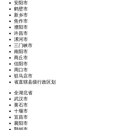
安阳市
鹤壁市
新乡市
焦作市
濮阳市
许昌市
漯河市
三门峡市
南阳市
商丘市
信阳市
周口市
驻马店市
省直辖县级行政区划
全湖北省
武汉市
黄石市
十堰市
宜昌市
襄阳市
鄂州市