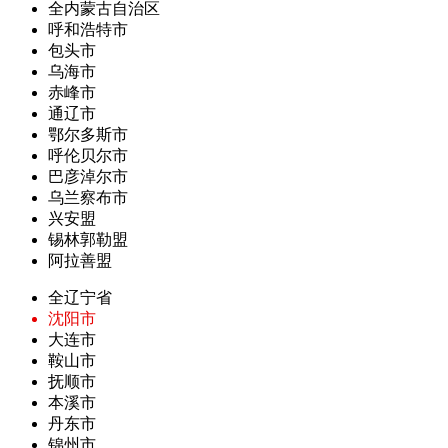
全内蒙古自治区
呼和浩特市
包头市
乌海市
赤峰市
通辽市
鄂尔多斯市
呼伦贝尔市
巴彦淖尔市
乌兰察布市
兴安盟
锡林郭勒盟
阿拉善盟
全辽宁省
沈阳市
大连市
鞍山市
抚顺市
本溪市
丹东市
锦州市