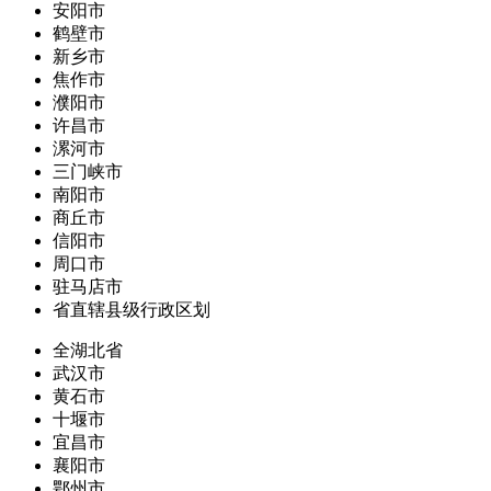
安阳市
鹤壁市
新乡市
焦作市
濮阳市
许昌市
漯河市
三门峡市
南阳市
商丘市
信阳市
周口市
驻马店市
省直辖县级行政区划
全湖北省
武汉市
黄石市
十堰市
宜昌市
襄阳市
鄂州市