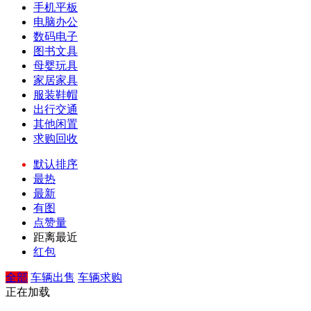
手机平板
电脑办公
数码电子
图书文具
母婴玩具
家居家具
服装鞋帽
出行交通
其他闲置
求购回收
默认排序
最热
最新
有图
点赞量
距离最近
红包
全部
车辆出售
车辆求购
正在加载