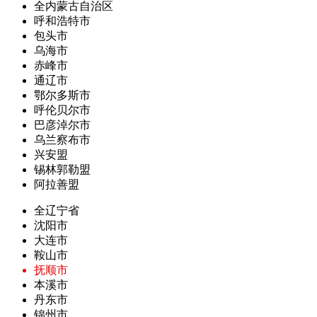
全内蒙古自治区
呼和浩特市
包头市
乌海市
赤峰市
通辽市
鄂尔多斯市
呼伦贝尔市
巴彦淖尔市
乌兰察布市
兴安盟
锡林郭勒盟
阿拉善盟
全辽宁省
沈阳市
大连市
鞍山市
抚顺市
本溪市
丹东市
锦州市