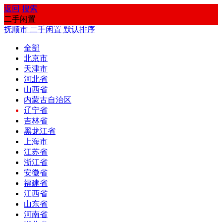
返回
搜索
二手闲置
抚顺市
二手闲置
默认排序
全部
北京市
天津市
河北省
山西省
内蒙古自治区
辽宁省
吉林省
黑龙江省
上海市
江苏省
浙江省
安徽省
福建省
江西省
山东省
河南省