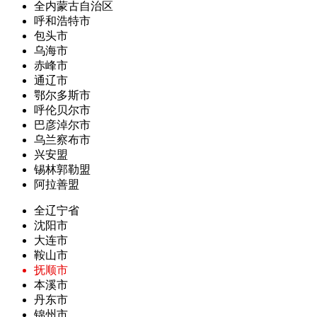
全内蒙古自治区
呼和浩特市
包头市
乌海市
赤峰市
通辽市
鄂尔多斯市
呼伦贝尔市
巴彦淖尔市
乌兰察布市
兴安盟
锡林郭勒盟
阿拉善盟
全辽宁省
沈阳市
大连市
鞍山市
抚顺市
本溪市
丹东市
锦州市