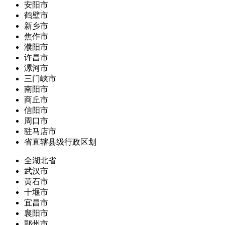
安阳市
鹤壁市
新乡市
焦作市
濮阳市
许昌市
漯河市
三门峡市
南阳市
商丘市
信阳市
周口市
驻马店市
省直辖县级行政区划
全湖北省
武汉市
黄石市
十堰市
宜昌市
襄阳市
鄂州市