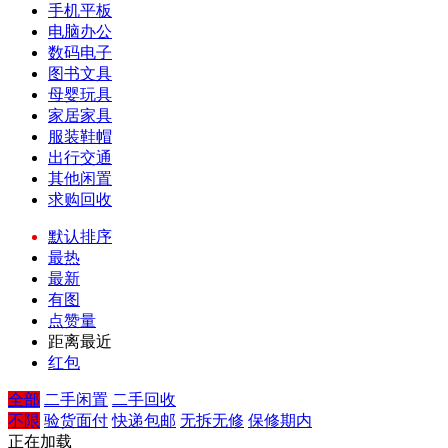
手机平板
电脑办公
数码电子
图书文具
母婴玩具
家居家具
服装鞋帽
出行交通
其他闲置
求购回收
默认排序
最热
最新
有图
点赞量
距离最近
红包
全部
二手闲置
二手回收
不限
验货面付
快递包邮
无拆无修
保修期内
正在加载