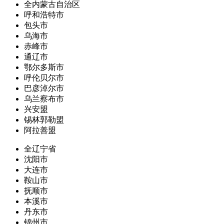
全内蒙古自治区
呼和浩特市
包头市
乌海市
赤峰市
通辽市
鄂尔多斯市
呼伦贝尔市
巴彦淖尔市
乌兰察布市
兴安盟
锡林郭勒盟
阿拉善盟
全辽宁省
沈阳市
大连市
鞍山市
抚顺市
本溪市
丹东市
锦州市