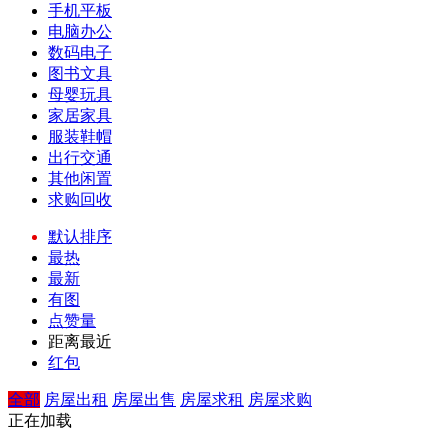
手机平板
电脑办公
数码电子
图书文具
母婴玩具
家居家具
服装鞋帽
出行交通
其他闲置
求购回收
默认排序
最热
最新
有图
点赞量
距离最近
红包
全部
房屋出租
房屋出售
房屋求租
房屋求购
正在加载