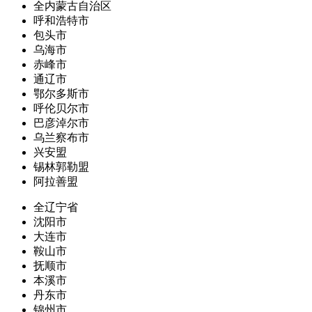
全内蒙古自治区
呼和浩特市
包头市
乌海市
赤峰市
通辽市
鄂尔多斯市
呼伦贝尔市
巴彦淖尔市
乌兰察布市
兴安盟
锡林郭勒盟
阿拉善盟
全辽宁省
沈阳市
大连市
鞍山市
抚顺市
本溪市
丹东市
锦州市