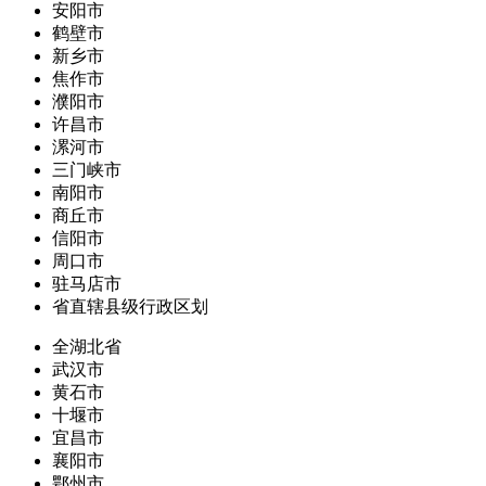
安阳市
鹤壁市
新乡市
焦作市
濮阳市
许昌市
漯河市
三门峡市
南阳市
商丘市
信阳市
周口市
驻马店市
省直辖县级行政区划
全湖北省
武汉市
黄石市
十堰市
宜昌市
襄阳市
鄂州市